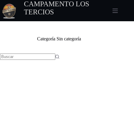
Saltar
CAMPAMENTO LOS
al
TERCIOS
contenido
Categoría
Sin categoría
Sin
resultados