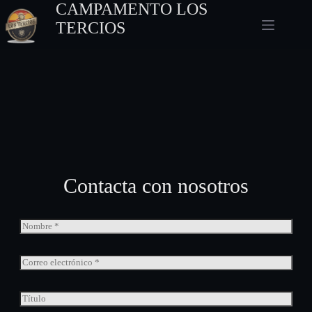
CAMPAMENTO LOS
TERCIOS
Contacta con nosotros
N
o
m
b
E
r
m
e
a
*
i
T
l
í