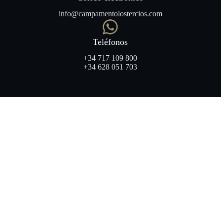
info@campamentolostercios.com
Teléfonos
+34 717 109 800
+34 628 051 703
INICIO
EL CAMPAMENTO
PROGRAMA
PRECIOS
SEGURIDAD
CONTACTO